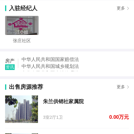
【崔荣枝】发布了【舞钢建业森林半岛三期】的二手
入驻经纪人
更多
房信息
【刘书平】发布了【临街门面】的租房信息
【李文静】发布了【朱兰新概念后院】的租房信息
【李文静】发布了【朱兰新概念后院】的租房信息
汪小姐
【刘女士】发布了【朱兰滨河小区独家小院】的租房
张庄社区
信息
【黄椿梅】发布了【水管局】的租房信息
【崔冬豪】发布了【朱兰供销社家属院】的二手房信
中华人民共和国国家赔偿法
房产
息
中华人民共和国城乡规划法
资讯
【朱莉】发布了【李辉庄新楼】的二手房信息
中华人民共和国土地管理法
【崔荣枝】发布了【舞钢建业森林半岛三期】的二手
中华人民共和国继承法
房信息
中华人民共和国税收征收管理法
出售房源推荐
更多
中华人民共和国城市房地产管理法
中华人民共和国契税法
朱兰供销社家属院
中华人民共和国城市维护建设税法
0.00万元
3室2厅1卫