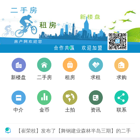
新楼盘
二手房
租房
求租
求购
中介
金币
土拍
资讯
联系
【崔荣枝】发布了【舞钢建业森林半岛三期】的二手
房信息