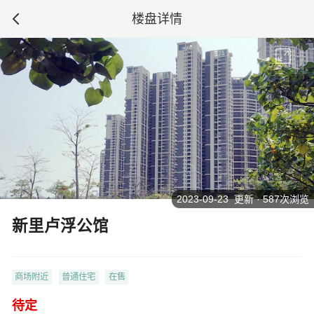
楼盘详情
2023-09-23 更新 · 587次浏览
新里卢浮公馆
商场附近
普通住宅
在售
待定