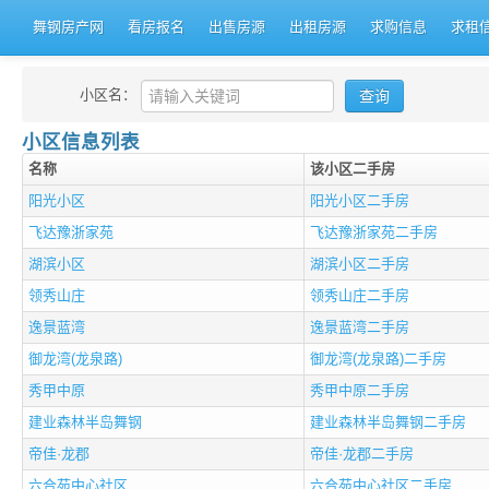
舞钢房产网
看房报名
出售房源
出租房源
求购信息
求租
小区名：
小区信息列表
名称
该小区二手房
阳光小区
阳光小区二手房
飞达豫浙家苑
飞达豫浙家苑二手房
湖滨小区
湖滨小区二手房
领秀山庄
领秀山庄二手房
逸景蓝湾
逸景蓝湾二手房
御龙湾(龙泉路)
御龙湾(龙泉路)二手房
秀甲中原
秀甲中原二手房
建业森林半岛舞钢
建业森林半岛舞钢二手房
帝佳·龙郡
帝佳·龙郡二手房
六合苑中心社区
六合苑中心社区二手房